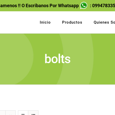
lamenos !! O Escribanos Por Whatsapp
: 09947833
Inicio
Productos
Quienes S
bolts