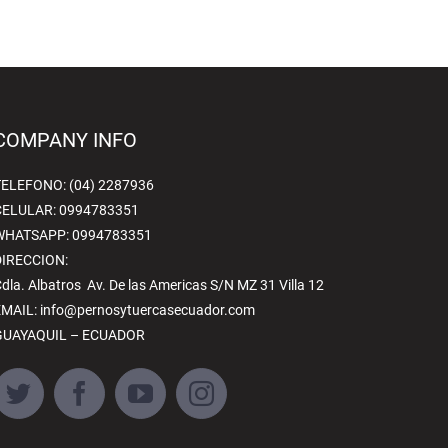
COMPANY INFO
ELEFONO: (04) 2287936
CELULAR: 0994783351
WHATSAPP: 0994783351
DIRECCION:
dla. Albatros Av. De las Americas S/N MZ 31 Villa 12
EMAIL:
info@pernosytuercasecuador.com
GUAYAQUIL – ECUADOR