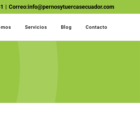
51
|
Correo:info@pernosytuercasecuador.com
omos
Servicios
Blog
Contacto