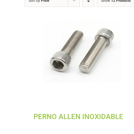
Sort by
Price
Show
12 Products
PERNO ALLEN INOXIDABLE