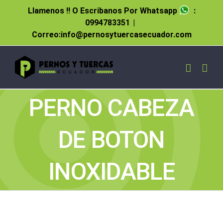
Skip
Llamenos !! O Escribanos Por Whatsapp
:
to
0994783351
|
content
Correo:info@pernosytuercasecuador.com
PERNO CABEZA
DE BOTON
INOXIDABLE