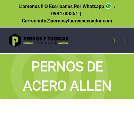
Skip
Llamenos !! O Escribanos Por Whatsapp
:
to
0994783351
|
content
Correo:info@pernosytuercasecuador.com
PERNOS DE
ACERO ALLEN