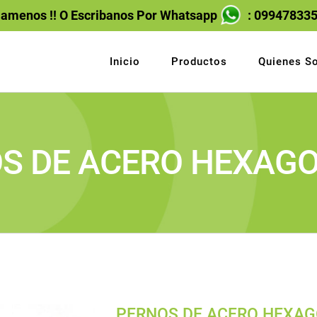
lamenos !! O Escribanos Por Whatsapp
: 09947833
Inicio
Productos
Quienes S
S DE ACERO HEXAG
PERNOS DE ACERO HEXA