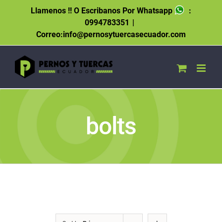
Skip
Llamenos !! O Escribanos Por Whatsapp
:
to
0994783351
|
content
Correo:info@pernosytuercasecuador.com
bolts