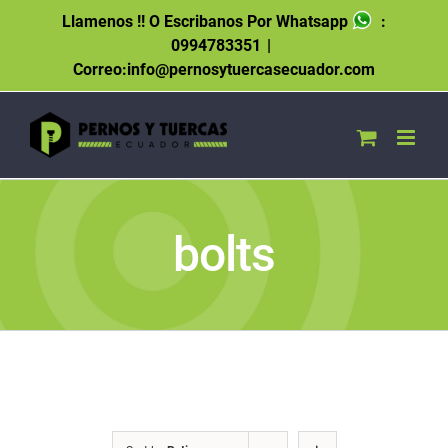
Skip
Llamenos !! O Escribanos Por Whatsapp
:
to
0994783351
|
content
Correo:info@pernosytuercasecuador.com
bolts