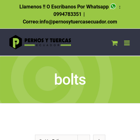
Skip
Llamenos !! O Escribanos Por Whatsapp
:
to
0994783351
|
content
Correo:info@pernosytuercasecuador.com
bolts